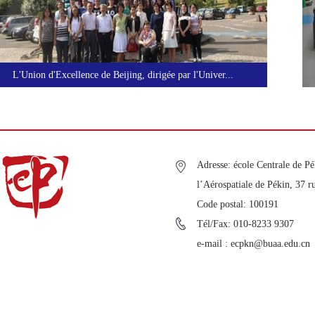
L'Union d'Excellence de Beijing, dirigée par l'Univer...
"Souvenez
Adresse: école Centrale de Pé
l’Aérospatiale de Pékin, 37 r
Code postal: 100191
Tél/Fax: 010-8233 9307
e-mail : ecpkn@buaa.edu.cn